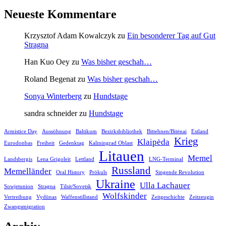
Neueste Kommentare
Krzysztof Adam Kowalczyk
zu
Ein besonderer Tag auf Gut
Stragna
Han Kuo Oey
zu
Was bisher geschah…
Roland Begenat
zu
Was bisher geschah…
Sonya Winterberg
zu
Hundstage
sandra schneider
zu
Hundstage
Armistice Day
Aussöhnung
Baltikum
Bezirksbibliothek
Bittehnen/Bitėnai
Estland
Krieg
Klaipėda
Eurodonbas
Freiheit
Gedenktag
Kaliningrad Oblast
Litauen
Memel
Landsbergis
Lena Grigoleit
Lettland
LNG-Terminal
Russland
Memelländer
Oral History
Prökuls
Singende Revolution
Ukraine
Ulla Lachauer
Sowjetunion
Stragna
Tilsit/Sovetsk
Wolfskinder
Vertreibung
Vydūnas
Waffenstillstand
Zeitgeschichte
Zeitzeugin
Zwangsmigration