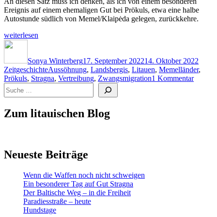
An diesen Satz muss ich denken, als ich von einem besonderen
Ereignis auf einem ehemaligen Gut bei Prökuls, etwa eine halbe
Autostunde südlich von Memel/Klaipėda gelegen, zurückkehre.
„Ein
weiterlesen
besonderer
Autor
Veröffentlicht
Kateg
Tag
am
auf
Sonya Winterberg
17. September 2022
14. Oktober 2022
Schlagwörter
Gut
Zeitgeschichte
Aussöhnung
,
Landsbergis
,
Litauen
,
Memelländer
,
zu
Stragna“
Prökuls
,
Stragna
,
Vertreibung
,
Zwangsmigration
1 Kommentar
Suchen
Ein
besonde
Tag
Zum litauischen Blog
auf
Gut
Stragna
Neueste Beiträge
Wenn die Waffen noch nicht schweigen
Ein besonderer Tag auf Gut Stragna
Der Baltische Weg – in die Freiheit
Paradiesstraße – heute
Hundstage