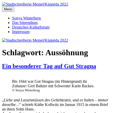
Zum
Inhalt
Menü
Stadtschreiberin Memel/Klaipėda 2022
Stadtschreiberin Memel/Klaipėda 2022
springen
Sonya Winterberg
Das Stipendium
Deutsches Kulturforum
Impressum
Schlagwort:
Aussöhnung
Ein besonderer Tag auf Gut Stragna
Bis 1944 war Gut Stragna (im Hintergrund) ihr
Zuhause: Gert Baltzer mit Schwester Karin Backes.
© Sonya Winterberg
„
Liebe und Lassenmüssen des Geliebtesten, und es halten – immer
dasselbe…
“ schrieb Käthe Kollwitz im Januar 1915 in einem Brief
an ihren Sohn Hans.