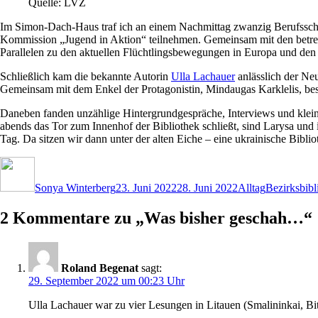
Quelle: LVZ
Im Simon-Dach-Haus traf ich an einem Nachmittag zwanzig Berufsschü
Kommission „Jugend in Aktion“ teilnehmen. Gemeinsam mit den betreu
Parallelen zu den aktuellen Flüchtlingsbewegungen in Europa und den
Schließlich kam die bekannte Autorin
Ulla Lachauer
anlässlich der Ne
Gemeinsam mit dem Enkel der Protagonistin, Mindaugas Karklelis, bes
Daneben fanden unzählige Hintergrundgespräche, Interviews und kleine
abends das Tor zum Innenhof der Bibliothek schließt, sind Larysa und 
Tag. Da sitzen wir dann unter der alten Eiche – eine ukrainische Biblio
Autor
Veröffentlicht
Kategorien
Schlagwört
am
Sonya Winterberg
23. Juni 2022
28. Juni 2022
Alltag
Bezirksbibl
2 Kommentare zu „Was bisher geschah…“
Roland Begenat
sagt:
29. September 2022 um 00:23 Uhr
Ulla Lachauer war zu vier Lesungen in Litauen (Smalininkai, Bit