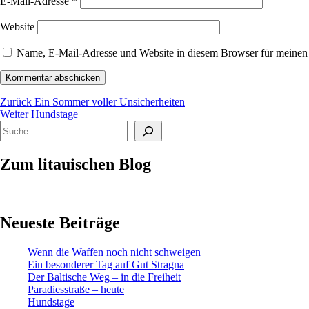
E-Mail-Adresse
*
Website
Name, E-Mail-Adresse und Website in diesem Browser für meinen
Beitragsnavigation
Vorheriger
Zurück
Ein Sommer voller Unsicherheiten
Nächster
Beitrag:
Weiter
Hundstage
Suchen
Beitrag:
Zum litauischen Blog
Neueste Beiträge
Wenn die Waffen noch nicht schweigen
Ein besonderer Tag auf Gut Stragna
Der Baltische Weg – in die Freiheit
Paradiesstraße – heute
Hundstage