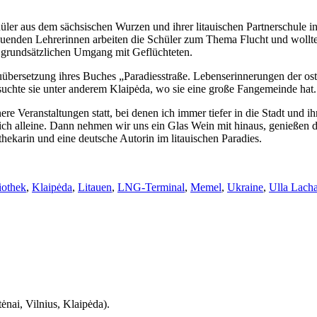
ler aus dem sächsischen Wurzen und ihrer litauischen Partnerschule 
enden Lehrerinnen arbeiten die Schüler zum Thema Flucht und wollten
 grundsätzlichen Umgang mit Geflüchteten.
uübersetzung ihres Buches „Paradiesstraße. Lebenserinnerungen der os
uchte sie unter anderem Klaipėda, wo sie eine große Fangemeinde hat.
re Veranstaltungen statt, bei denen ich immer tiefer in die Stadt und
ich alleine. Dann nehmen wir uns ein Glas Wein mit hinaus, genießen d
thekarin und eine deutsche Autorin im litauischen Paradies.
er
iothek
,
Klaipėda
,
Litauen
,
LNG-Terminal
,
Memel
,
Ukraine
,
Ulla Lach
ėnai, Vilnius, Klaipėda).