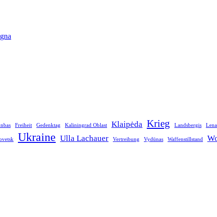
agna
Krieg
Klaipėda
nbas
Freiheit
Gedenktag
Kaliningrad Oblast
Landsbergis
Lena
Ukraine
Ulla Lachauer
Wo
Sovetsk
Vertreibung
Vydūnas
Waffenstillstand