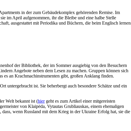
-Apartments in der zum Gebäudekomplex gehörenden Remise. Im
ie im April aufgenommen, ihr die Bleibe und eine halbe Stelle
haft, ausgestattet mit Periodika und Büchern, die beim Englisch lernen
Innenhof der Bibliothek, der im Sommer ausgiebig von den Besuchern
re Kindern Angebote neben dem Lesen zu machen. Gruppen können sich
as es an Krachmachinstrumenten gibt, großen Anklang finden.
Ort untergebracht ist. Sie beherbergt auch besondere Schätze und ein
er Welt bekannt ist (
hier
geht es zum Artikel einer mitgereisten
germeister von Klaipėda, Vytautas Grubliauskas, einem ehemaligen
 dass, wenn Russland mit dem Krieg in der Ukraine Erfolg hat, sie die