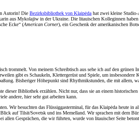
den Autorin! Die
Bezirksbibliothek von Klaipėda
hat zwei kleine Studio
rin aus Mykolajiw in der Ukraine. Die litauischen Kolleginnen haben s
sche Ecke“ (
American Corner
), ein Geschenk der amerikanischen Botsc
isch trommelt. Von meinem Schreibtisch aus sehe ich auf den grünen 
rweilen gibt es Schaukeln, Klettergerüst und Spiele, um insbesonde
spaßung. Bisheriger Höhepunkt sind Rhythmikstunden, die mit allem, w
dieser Bibliothek erzählen. Nicht nur, dass sie an einem historischen 
iele andere, hier sehr gut arbeiten kann.
n. Wir besuchten das Flüssiggasterminal, für das Klaipėda heute in all
Blick auf Tilsit/Sovetsk und ins Memelland. Wir sprachen mit dem Bür
llen Gesprächen, die wir führten, wurde von litauischer Seite betont,