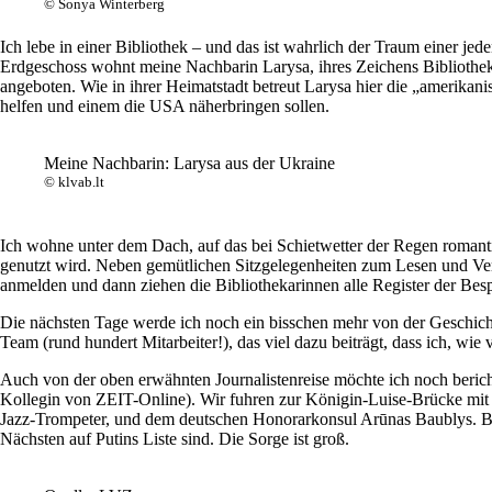
© Sonya Winterberg
Ich lebe in einer Bibliothek – und das ist wahrlich der Traum einer je
Erdgeschoss wohnt meine Nachbarin Larysa, ihres Zeichens Bibliotheka
angeboten. Wie in ihrer Heimatstadt betreut Larysa hier die „amerikani
helfen und einem die USA näherbringen sollen.
Meine Nachbarin: Larysa aus der Ukraine
© klvab.lt
Ich wohne unter dem Dach, auf das bei Schietwetter der Regen romant
genutzt wird. Neben gemütlichen Sitzgelegenheiten zum Lesen und Ve
anmelden und dann ziehen die Bibliothekarinnen alle Register der Be
Die nächsten Tage werde ich noch ein bisschen mehr von der Geschichte 
Team (rund hundert Mitarbeiter!), das viel dazu beiträgt, dass ich, wie v
Auch von der oben erwähnten Journalistenreise möchte ich noch berichte
Kollegin von ZEIT-Online). Wir fuhren zur Königin-Luise-Brücke mit 
Jazz-Trompeter, und dem deutschen Honorarkonsul Arūnas Baublys. Bei a
Nächsten auf Putins Liste sind. Die Sorge ist groß.