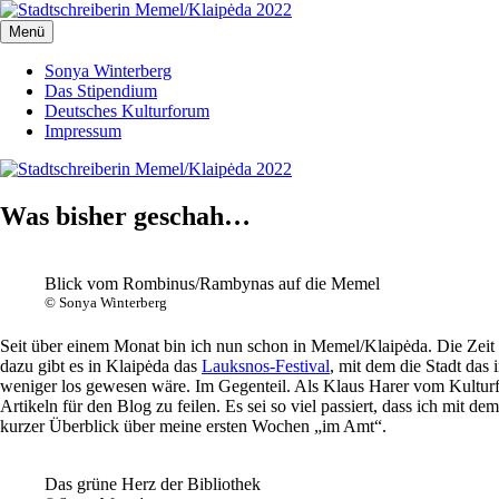
Zum
Inhalt
Menü
Stadtschreiberin Memel/Klaipėda 2022
Stadtschreiberin Memel/Klaipėda 2022
springen
Sonya Winterberg
Das Stipendium
Deutsches Kulturforum
Impressum
Was bisher geschah…
Blick vom Rombinus/Rambynas auf die Memel
© Sonya Winterberg
Seit über einem Monat bin ich nun schon in Memel/Klaipėda. Die Zeit ve
dazu gibt es in Klaipėda das
Lauksnos-Festival
, mit dem die Stadt das
weniger los gewesen wäre. Im Gegenteil. Als Klaus Harer vom Kulturfor
Artikeln für den Blog zu feilen. Es sei so viel passiert, dass ich mit 
kurzer Überblick über meine ersten Wochen „im Amt“.
Das grüne Herz der Bibliothek