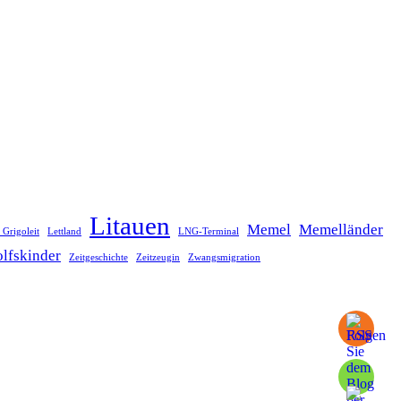
Litauen
Memel
Memelländer
 Grigoleit
Lettland
LNG-Terminal
lfskinder
Zeitgeschichte
Zeitzeugin
Zwangsmigration