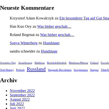
Neueste Kommentare
Krzysztof Adam Kowalczyk
zu
Ein besonderer Tag auf Gut Str
Han Kuo Oey
zu
Was bisher geschah…
Roland Begenat
zu
Was bisher geschah…
Sonya Winterberg
zu
Hundstage
sandra schneider
zu
Hundstage
Armistice Day
Aussöhnung
Baltikum
Bezirksbibliothek
Bittehnen/Bitėnai
Estland
Eurodo
Russland
Oral History
Prökuls
Singende Revolution
Sowjetunion
Stragna
Tilsit/
Archiv
November 2022
September 2022
August 2022
Juli 2022
Juni 2022